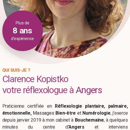
Plus de
8 ans
d'expérience
QUI SUIS-JE ?
Clarence Kopistko
votre réflexologue à
Angers
Praticienne certifiée en
Réflexologie plantaire
,
palmaire,
émotionnelle
,
Massages
Bien-être
et
Numérologie
,
j’exerce
depuis janvier 2019 à mon cabinet à
Bouchemaine
, à quelques
minutes du centre d
’
Angers
et interviens